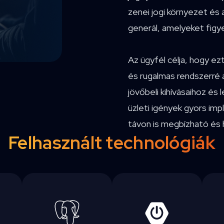
zenei jogi környezet és a
generál, amelyeket figy
Az ügyfél célja, hogy ez
és rugalmas rendszerré a
jövőbeli kihívásaihoz és
üzleti igények gyors imp
távon is megbízható és 
Felhasznált technológiák