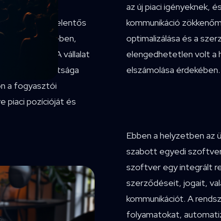
az új piaci igényeknek, 
eneiparban, és jelentős
kommunikáció zökkenőm
 és fejlesztésében,
optimalizálása és a sze
ékesítésében.A vállalat
elengedhetetlen volt a 
ésre való nyitottsága
elszámolása érdekében.
n a fogyasztói
e piaci pozícióját és
Ebben a helyzetben az ü
szabott egyedi szoftver
szoftver egy integrált r
szerződéseit, jogait, va
kommunikációt. A rendsz
folyamatokat, automatiz