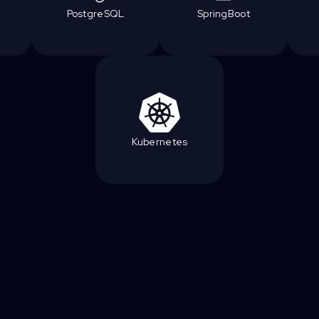
PostgreSQL
SpringBoot
Kubernetes