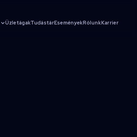
Üzletágak
Tudástár
Események
Rólunk
Karrier