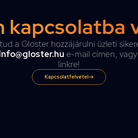
 kapcsolatba 
tud a Gloster hozzájárulni üzleti sike
info@gloster.hu
e-mail címen, vagy 
linkre!
Kapcsolatfelvétel