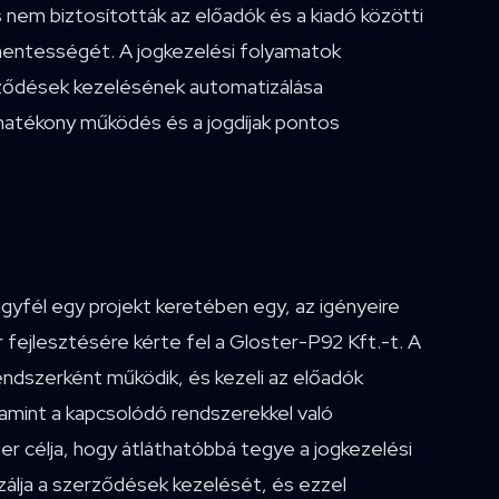
és nem biztosították az előadók és a kiadó közötti
entességét. A jogkezelési folyamatok
rződések kezelésének automatizálása
hatékony működés és a jogdíjak pontos
gyfél egy projekt keretében egy, az igényeire
 fejlesztésére kérte fel a Gloster-P92 Kft.-t. A
endszerként működik, és kezeli az előadók
lamint a kapcsolódó rendszerekkel való
er célja, hogy átláthatóbbá tegye a jogkezelési
álja a szerződések kezelését, és ezzel