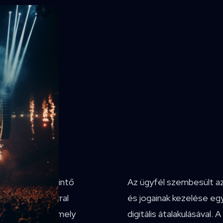
últra visszatekintő
Az ügyfél szembesült az
óval és zenekarral
és jogainak kezelése eg
l rendelkezik, amely
digitális átalakulásáva