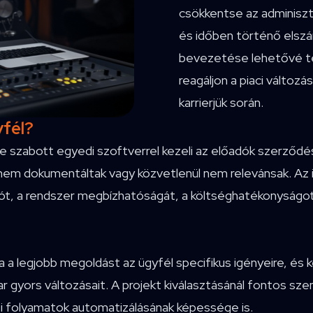
csökkentse az adminisztr
és időben történő elszá
bevezetése lehetővé te
reagáljon a piaci változ
karrierjük során.
yfél?
e szabott egyedi szoftverrel kezeli az előadók szerződése
 nem dokumentáltak vagy közvetlenül nem relevánsak. Az 
iót, a rendszer megbízhatóságát, a költséghatékonyságot, v
 a legjobb megoldást az ügyfél specifikus igényeire, és ké
ar gyors változásait. A projekt kiválasztásánál fontos s
si folyamatok automatizálásának képessége is.