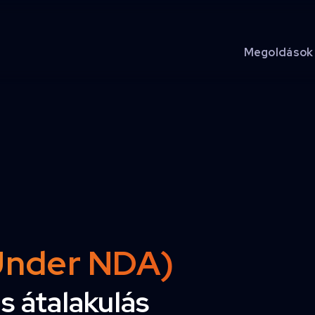
Megoldások
(Under NDA)
is átalakulás