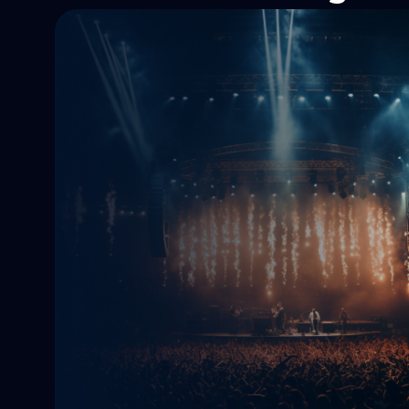
Az ügyfél az egyik legismertebb és legnagyobb m
zenei kiadó a világon, amely számos ismert előad
dolgozik együtt, és széles körű zenei repertoárra