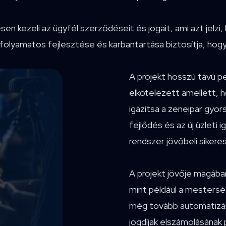
esen kezeli az ügyfél szerződéseit és jogait, ami azt jelz
ek folyamatos fejlesztése és karbantartása biztosítja, ho
A projekt hosszú távú pe
elkötelezett amellett, 
igazítsa a zeneipar gyo
fejlődés és az új üzleti 
rendszer jövőbeli siker
A projekt jövője magában
mint például a mesterség
még tovább automatizálha
jogdíjak elszámolásának