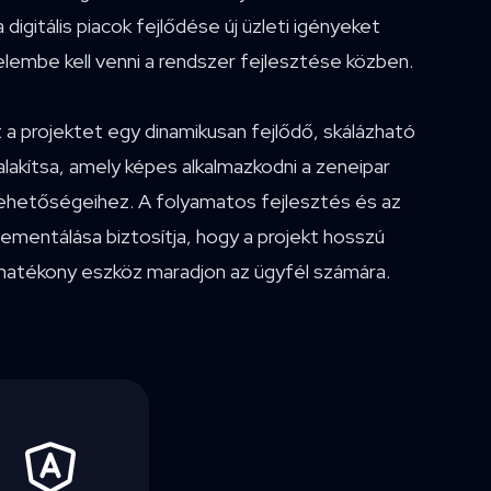
 digitális piacok fejlődése új üzleti igényeket
elembe kell venni a rendszer fejlesztése közben.
t a projektet egy dinamikusan fejlődő, skálázható
lakítsa, amely képes alkalmazkodni a zeneipar
 lehetőségeihez. A folyamatos fejlesztés és az
lementálása biztosítja, hogy a projekt hosszú
hatékony eszköz maradjon az ügyfél számára.