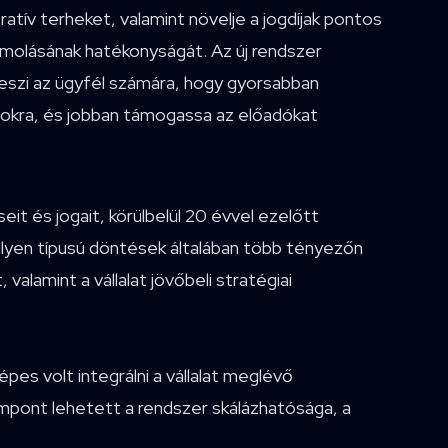
atív terheket, valamint növelje a jogdíjak pontos
molásának hatékonyságát. Az új rendszer
szi az ügyfél számára, hogy gyorsabban
ásokra, és jobban támogassa az előadókat
it és jogait, körülbelül 20 évvel ezelőtt
ilyen típusú döntések általában több tényezőn
alamint a vállalat jövőbeli stratégiai
pes volt integrálni a vállalat meglévő
zempont lehetett a rendszer skálázhatósága, a