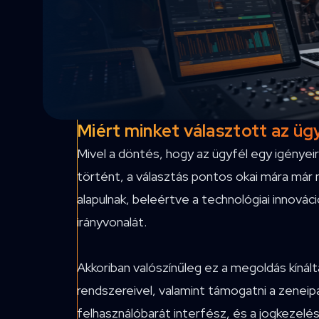
Miért minket választott az üg
Mivel a döntés, hogy az ügyfél egy igényeir
történt, a választás pontos okai mára már
alapulnak, beleértve a technológiai innovác
irányvonalát.
Akkoriban valószínűleg ez a megoldás kínálta
rendszereivel, valamint támogatni a zeneip
felhasználóbarát interfész, és a jogkezelé