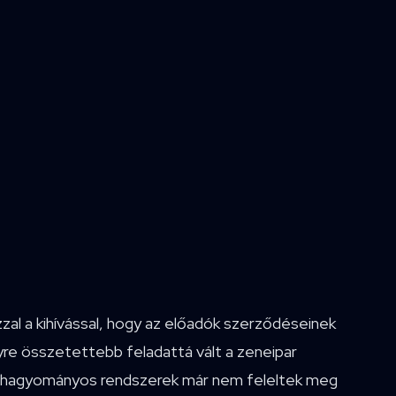
zal a kihívással, hogy az előadók szerződéseinek
yre összetettebb feladattá vált a zeneipar
l. A hagyományos rendszerek már nem feleltek meg