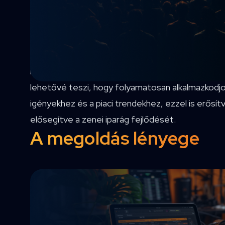
kiterjed a különböző műfajokra és generációkra.
Az ügyfél kiemelkedő helyet foglal el a globális z
szerepet játszik az új művészek felfedezésében
valamint a zenei tartalmak terjesztésében és ért
innovatív megközelítése és a technológiai fejlőd
lehetővé teszi, hogy folyamatosan alkalmazkodjo
igényekhez és a piaci trendekhez, ezzel is erősítv
elősegítve a zenei iparág fejlődését.
A megoldás lényege