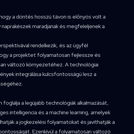
i, hogy a döntés hosszú távon is előnyös volt a
gy naprakészek maradjanak és megfeleljenek a
rspektívával rendelkezik, és az ügyfél
hogy a projektet folyamatosan fejlessze és
rsan változó környezetéhez. A technológiai
igények integrálása kulcsfontosságú lesz a
ességéhez.
 foglalja a legújabb technológiák alkalmazását,
es intelligencia és a machine learning, amelyek
tják a jogkezelési folyamatokat és javíthatják a
 pontosságát. Ezenkívül a folyamatosan változó