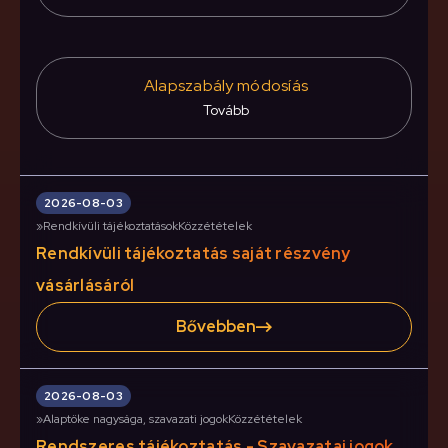
Alapszabály módosíás
Tovább
2026-08-03
»
Rendkívüli tájékoztatások
Közzétételek
Rendkívüli tájékoztatás saját részvény
vásárlásáról
Bővebben
2026-08-03
»
Alaptöke nagysága, szavazati jogok
Közzétételek
Rendszeres tájékoztatás - Szavazatai jogok,