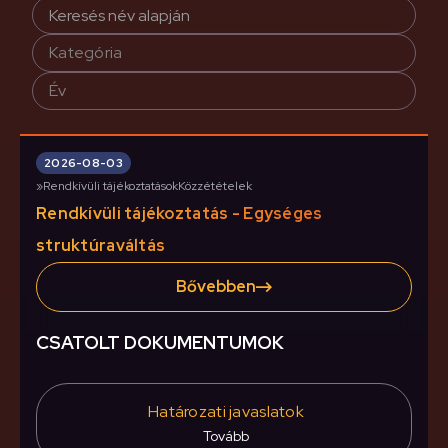
Kategória
Év
2026-08-03
»
Rendkívüli tájékoztatások
Közzétételek
Rendkívüli tájékoztatás - Egységes
struktúraváltás
Bővebben
CSATOLT DOKUMENTUMOK
Határozati javaslatok
Tovább