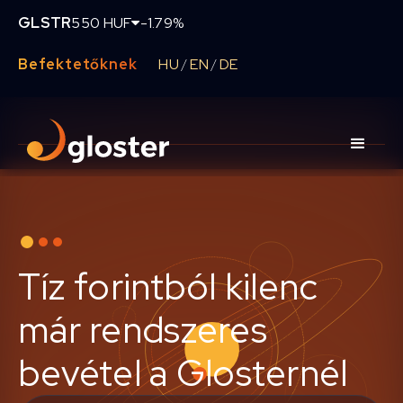
GLSTR
550 HUF
-1.79%
Befektetőknek
HU
EN
DE
/
/
Tíz forintból kilenc
már rendszeres
bevétel a Glosternél