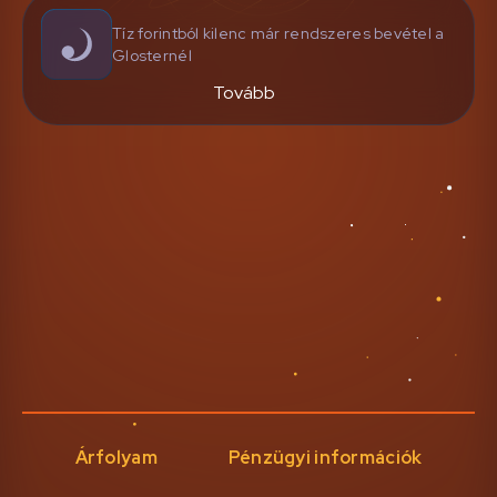
Tíz forintból kilenc már rendszeres bevétel a
Glosternél
Tovább
Árfolyam
Pénzügyi információk