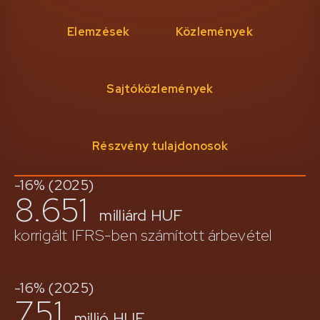
Elemzések
Közlemények
Sajtóközlemények
Részvény tulajdonosok
-16% (2025)
8.651
milliárd HUF
korrigált IFRS-ben számított árbevétel
-16% (2025)
751
millió HUF