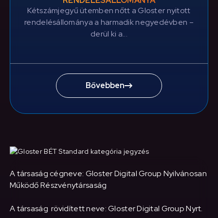
RENDELÉSÁLLOMÁNYA
Kétszámjegyű ütemben nőtt a Gloster nyitott
rendelésállománya a harmadik negyedévben –
derül ki a...
Bővebben
A társaság cégneve: Gloster Digital Group Nyilvánosan
Működő Részvénytársaság
A társaság rövidített neve: Gloster Digital Group Nyrt.