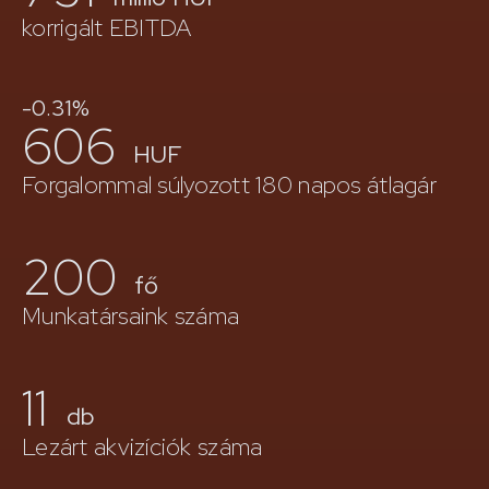
korrigált EBITDA
-0.31%
606
HUF
Forgalommal súlyozott 180 napos átlagár
200
fő
Munkatársaink száma
11
db
Lezárt akvizíciók száma