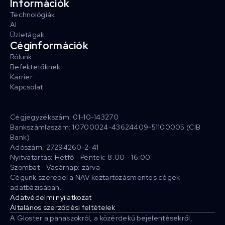
Információk
Technológiák
AI
Üzletágak
Céginformációk
Rólunk
Befektetőknek
Karrier
Kapcsolat
Cégjegyzékszám: 01-10-143270
Bankszámlaszám: 10700024-43624409-51100005 (CIB
Bank)
Adószám: 27294260-2-41
Nyitvatartás: Hétfő - Péntek: 8.00 - 16:00
Szombat - Vasárnap: zárva
Cégünk szerepel a NAV köztartozásmentes cégek
adatbázisában.
Adatvédelmi nyilatkozat
Általános szerződési feltételek
A Gloster a panaszokról, a közérdekű bejelentésekről,