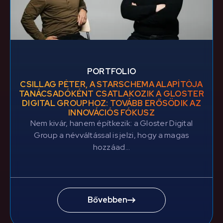
PORTFOLIO
CSILLAG PÉTER, A STARSCHEMA ALAPÍTÓJA
TANÁCSADÓKÉNT CSATLAKOZIK A GLOSTER
DIGITAL GROUPHOZ: TOVÁBB ERŐSÖDIK AZ
INNOVÁCIÓS FÓKUSZ
Nem kivár, hanem építkezik: a Gloster Digital
Group a névváltással is jelzi, hogy a magas
hozzáad...
Bővebben