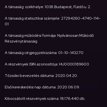
A társaság székhelye: 1038 Budapest, Fürdő u. 2.
A társaság statisztikai számjele: 27294260-4740-114-
01
A társaság működési formája: Nyilvánosan Működő
Részvénytársaság
A társaság cégjegyzékszáma: 01-10-143270
A részvények ISIN azonosítója: HU0000189600
Tőzsdei bevezetés dátuma: 2020.04.20.
Első kereskedési nap dátuma: 2020.06.09.
Kibocsátott részvények száma: 18.176.440 db.