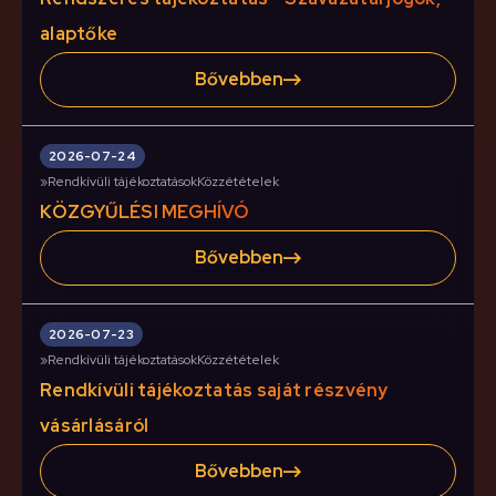
alaptőke
Bővebben
2026-07-24
»
Rendkívüli tájékoztatások
Közzétételek
KÖZGYŰLÉSI MEGHÍVÓ
Bővebben
2026-07-23
»
Rendkívüli tájékoztatások
Közzétételek
Rendkívüli tájékoztatás saját részvény
vásárlásáról
Bővebben