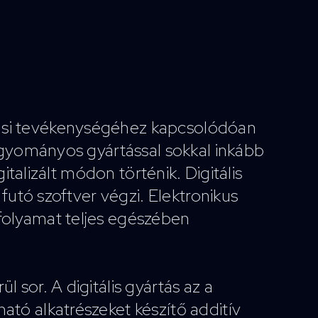
tási tevékenységéhez kapcsolódóan
hagyományos gyártással sokkal inkább
italizált módon történik. Digitális
futó szoftver végzi. Elektronikus
folyamat teljes egészében
 sor. A digitális gyártás az a
ató alkatrészeket készítő additív