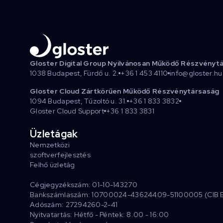
Gloster Digital Group Nyilvánosan Működő Részvényt
1038 Budapest, Fürdő u. 2.
+36 1 453 4110
info@gloster.hu
Gloster Cloud Zártkörűen Működő Részvénytársaság
1094 Budapest, Tűzoltó u. 31.
+36 1 833 3832
Gloster Cloud Support
+36 1 833 3831
Üzletágak
Nemzetközi
szoftverfejlesztés
Felhő üzletág
Cégjegyzékszám: 01-10-143270
Bankszámlaszám: 10700024-43624409-51100005 (CIB 
Adószám: 27294260-2-41
Nyitvatartás: Hétfő - Péntek: 8.00 - 16:00