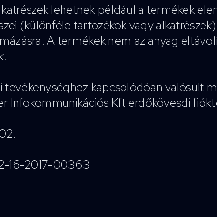
alkatrészek lehetnek például a termékek el
zei (különféle tartozékok vagy alkatrészek).
mázásra. A termékek nem az anyag eltávol
k.
tási tevékenységhez kapcsolódóan valósult 
er Infokommunikációs Kft erdőkövesdi fiókt
.02.
2.2-16-2017-00363