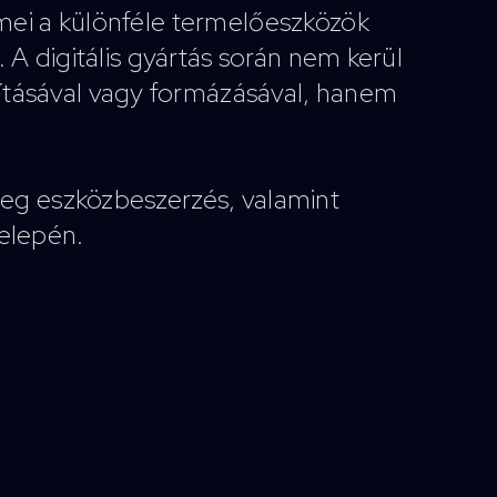
emei a különféle termelőeszközök
 A digitális gyártás során nem kerül
ításával vagy formázásával, hanem
meg eszközbeszerzés, valamint
elepén.