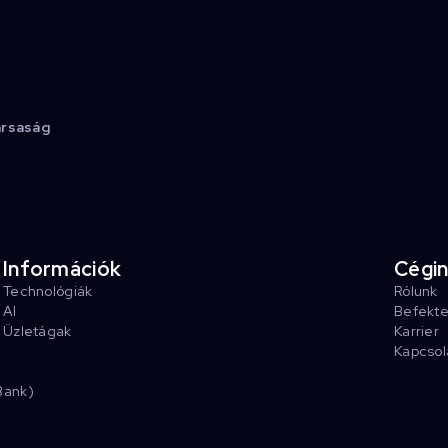
ársaság
Információk
Cégi
Technológiák
Rólunk
AI
Befekt
Üzletágak
Karrier
Kapcsol
Bank)