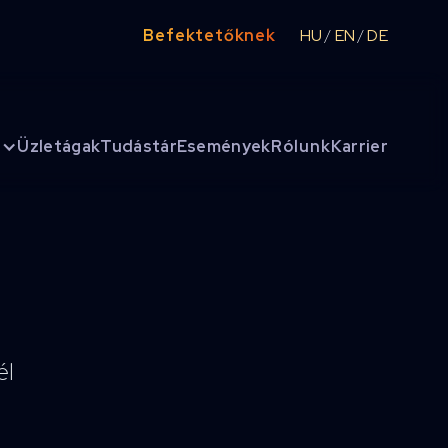
Befektetőknek
HU
EN
DE
/
/
Üzletágak
Tudástár
Események
Rólunk
Karrier
él