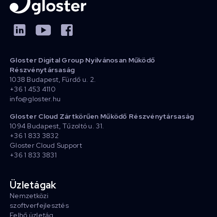
Gloster Digital Group Nyilvánosan Működő
Részvénytársaság
1038 Budapest, Fürdő u. 2.
+36 1 453 4110
info@gloster.hu
Gloster Cloud Zártkörűen Működő Részvénytársaság
1094 Budapest, Tűzoltó u. 31.
+36 1 833 3832
Gloster Cloud Support
+36 1 833 3831
Üzletágak
Nemzetközi
szoftverfejlesztés
Felhő üzletág