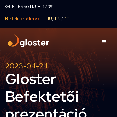
GLSTR
550 HUF
-1.79%
Befektetőknek
HU
EN
DE
/
/
2023-04-24
Gloster
Befektetői
prezentáció