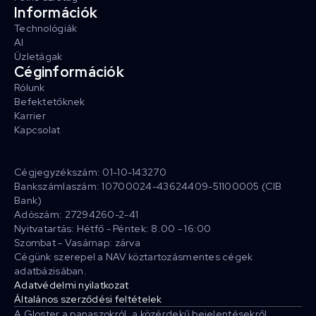
Információk
Technológiák
AI
Üzletágak
Céginformációk
Rólunk
Befektetőknek
Karrier
Kapcsolat
Cégjegyzékszám: 01-10-143270
Bankszámlaszám: 10700024-43624409-51100005 (CIB
Bank)
Adószám: 27294260-2-41
Nyitvatartás: Hétfő - Péntek: 8.00 - 16:00
Szombat - Vasárnap: zárva
Cégünk szerepel a NAV köztartozásmentes cégek
adatbázisában.
Adatvédelmi nyilatkozat
Általános szerződési feltételek
A Gloster a panaszokról, a közérdekű bejelentésekről,