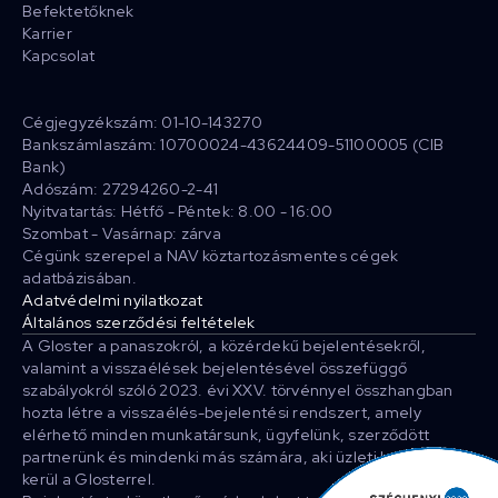
Befektetőknek
Karrier
Kapcsolat
Cégjegyzékszám: 01-10-143270
Bankszámlaszám: 10700024-43624409-51100005 (CIB
Bank)
Adószám: 27294260-2-41
Nyitvatartás: Hétfő - Péntek: 8.00 - 16:00
Szombat - Vasárnap: zárva
Cégünk szerepel a NAV köztartozásmentes cégek
adatbázisában.
Adatvédelmi nyilatkozat
Általános szerződési feltételek
A Gloster a panaszokról, a közérdekű bejelentésekről,
valamint a visszaélések bejelentésével összefüggő
szabályokról szóló 2023. évi XXV. törvénnyel összhangban
hozta létre a visszaélés-bejelentési rendszert, amely
elérhető minden munkatársunk, ügyfelünk, szerződött
partnerünk és mindenki más számára, aki üzleti kapcsolatba
kerül a Glosterrel.