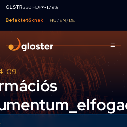
GLSTR
550 HUF
-1.79%
Befektetőknek
HU
EN
DE
/
/
4-09
ormációs
umentum_elfoga
F