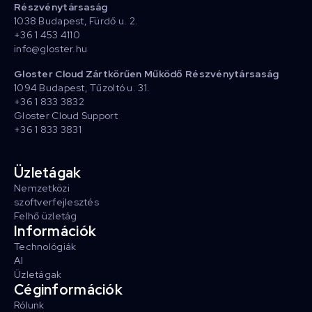
Részvénytársaság
1038 Budapest, Fürdő u. 2.
+36 1 453 4110
info@gloster.hu
Gloster Cloud Zártkörűen Működő Részvénytársaság
1094 Budapest, Tűzoltó u. 31.
+36 1 833 3832
Gloster Cloud Support
+36 1 833 3831
Üzletágak
Nemzetközi
szoftverfejlesztés
Felhő üzletág
Információk
Technológiák
AI
Üzletágak
Céginformációk
Rólunk