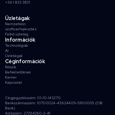
+36 1 833 3831
Üzletágak
Nemzetközi
szoftverfejlesztés
Felhő üzletág
Információk
Technológiák
AI
Üzletágak
Céginformációk
Rólunk
Befektetőknek
Karrier
Kapcsolat
Cégjegyzékszám: 01-10-143270
Bankszámlaszám: 10700024-43624409-51100005 (CIB
Bank)
Adószám: 27294260-2-41