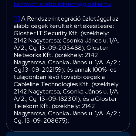
karlovich.szabo.adrienn@gloster.hu
[1]
A Rendszerintegráció üzletággal az
alábbi cégek kerültek értékesítésre:
Gloster IT Security Kft. (székhely:
2142 Nagytarcsa; Csonka János u. 1/A.
A/2.; Cg. 13-09-203488); Gloster
Networks Kft. (székhely: 2142
Nagytarcsa, Csonka János u. 1/A. A/2.;
Cg.13-09-202159); és annak 100%-os
tulajdonban lévő további cégek a
Cableline Technologies Kft. (székhely:
2142 Nagytarcsa, Csonka János u. 1/A.
A/2.; Cg. 13-09-182301); és a Gloster
Telekom Kft. (székhely: 2142
Nagytarcsa, Csonka János u. 1/A. A/2.;
Cg. 13-09-208675);