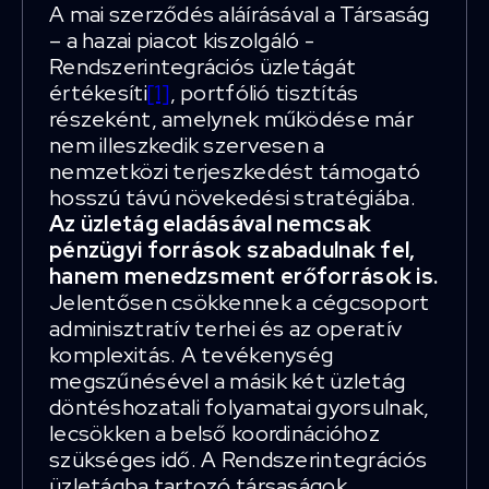
A mai szerződés aláírásával a Társaság
– a hazai piacot kiszolgáló -
Rendszerintegrációs üzletágát
értékesíti
[1]
, portfólió tisztítás
részeként, amelynek működése már
nem illeszkedik szervesen a
nemzetközi terjeszkedést támogató
hosszú távú növekedési stratégiába.
Az üzletág eladásával nemcsak
pénzügyi források szabadulnak fel,
hanem menedzsment erőforrások is.
Jelentősen csökkennek a cégcsoport
adminisztratív terhei és az operatív
komplexitás. A tevékenység
megszűnésével a másik két üzletág
döntéshozatali folyamatai gyorsulnak,
lecsökken a belső koordinációhoz
szükséges idő. A Rendszerintegrációs
üzletágba tartozó társaságok