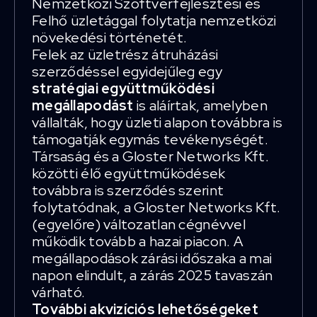
Nemzetközi Szoftverfejlesztési és
Felhő üzletággal folytatja nemzetközi
növekedési történetét.
Felek az üzletrész átruházási
szerződéssel egyidejűleg egy
stratégiai együttműködési
megállapodást
is aláírtak, amelyben
vállalták, hogy üzleti alapon továbbra is
támogatják egymás tevékenységét.
Társaság és a Gloster Networks Kft.
közötti élő együttműködések
továbbra is szerződés szerint
folytatódnak, a Gloster Networks Kft.
(egyelőre) változatlan cégnévvel
működik tovább a hazai piacon. A
megállapodások zárási időszaka a mai
napon elindult, a zárás 2025 tavaszán
várható.
További akvizíciós lehetőségeket