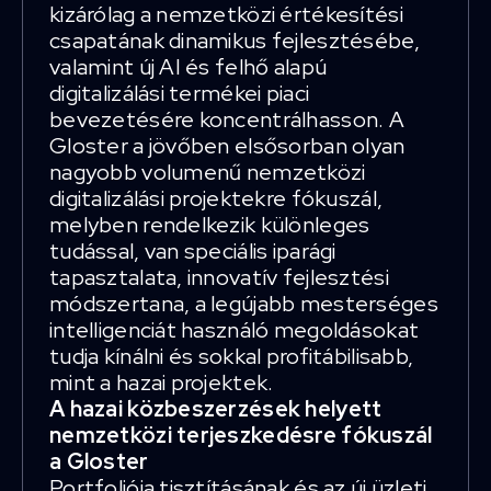
kizárólag a nemzetközi értékesítési
csapatának dinamikus fejlesztésébe,
valamint új AI és felhő alapú
digitalizálási termékei piaci
bevezetésére koncentrálhasson. A
Gloster a jövőben elsősorban olyan
nagyobb volumenű nemzetközi
digitalizálási projektekre fókuszál,
melyben rendelkezik különleges
tudással, van speciális iparági
tapasztalata, innovatív fejlesztési
módszertana, a legújabb mesterséges
intelligenciát használó megoldásokat
tudja kínálni és sokkal profitábilisabb,
mint a hazai projektek.
A hazai közbeszerzések helyett
nemzetközi terjeszkedésre fókuszál
a Gloster
Portfoliója tisztításának és az új üzleti