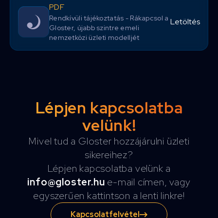
PDF
Rendkívüli tájékoztatás - Rákapcsol a
Letöltés
Gloster, újabb szintre emeli
nemzetközi üzleti modelljét
Lépjen kapcsolatba
velünk!
Mivel tud a Gloster hozzájárulni üzleti
sikereihez?
Lépjen kapcsolatba velünk a
info@gloster.hu
e-mail címen, vagy
egyszerűen kattintson a lenti linkre!
Kapcsolatfelvétel