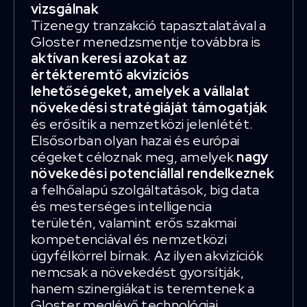
vizsgálnak
Tizenegy tranzakció tapasztalatával a
Gloster menedzsmentje továbbra is
aktívan keresi azokat az
értékteremtő akvizíciós
lehetőségeket, amelyek a vállalat
növekedési stratégiáját támogatják
és erősítik a nemzetközi jelenlétét.
Elsősorban olyan hazai és európai
cégeket céloznak meg, amelyek
nagy
növekedési potenciállal rendelkeznek
a felhőalapú szolgáltatások, big data
és mesterséges intelligencia
területén, valamint erős szakmai
kompetenciával és nemzetközi
ügyfélkörrel bírnak. Az ilyen akvizíciók
nemcsak a növekedést gyorsítják,
hanem szinergiákat is teremtenek a
Gloster meglévő technológiai