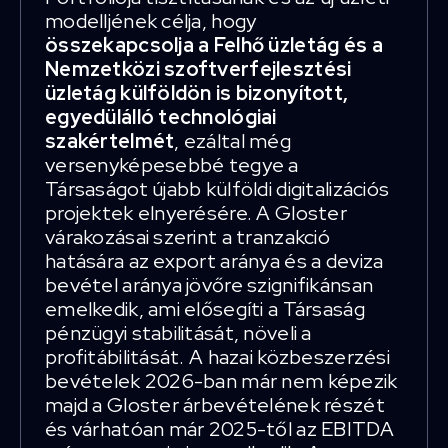
modelljének célja, hogy
összekapcsolja a Felhő üzletág és a
Nemzetközi szoftverfejlesztési
üzletág külföldön is bizonyított,
egyedülálló technológiai
szakértelmét
, ezáltal még
versenyképesebbé tegye a
Társaságot újabb külföldi digitalizációs
projektek elnyerésére. A Gloster
várakozásai szerint a tranzakció
hatására az export aránya és a deviza
bevétel aránya jövőre szignifikánsan
emelkedik, ami elősegíti a Társaság
pénzügyi stabilitását, növeli a
profitábilitását. A hazai közbeszerzési
bevételek 2026-ban már nem képezik
majd a Gloster árbevételének részét
és várhatóan már 2025-től az EBITDA