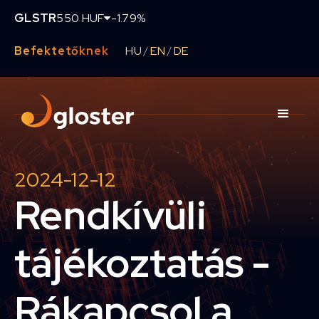
GLSTR
550 HUF
-1.79%
Befektetőknek
HU
EN
DE
/
/
2024-12-12
Rendkívüli
tájékoztatás -
Rákapcsol a