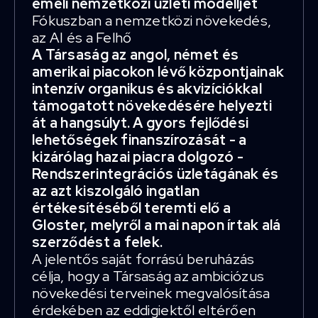
emeli nemzetközi üzleti modelljét
Fókuszban a nemzetközi növekedés,
az AI és a Felhő
A Társaság az angol, német és
amerikai piacokon lévő központjainak
intenzív organikus és akvizíciókkal
támogatott növekedésére helyezti
át a hangsúlyt. A gyors fejlődési
lehetőségek finanszírozását - a
kizárólag hazai piacra dolgozó -
Rendszerintegrációs üzletágának és
az azt kiszolgáló ingatlan
értékesítéséből teremti elő a
Gloster, melyről a mai napon írtak alá
szerződést a felek.
A jelentős saját forrású beruházás
célja, hogy a Társaság az ambiciózus
növekedési terveinek megvalósítása
érdekében az eddigiektől eltérően