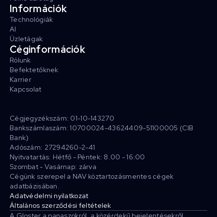
Információk
Technológiák
AI
Üzletágak
Céginformációk
Rólunk
Befektetőknek
Karrier
Kapcsolat
Cégjegyzékszám: 01-10-143270
Bankszámlaszám: 10700024-43624409-51100005 (CIB
Bank)
Adószám: 27294260-2-41
Nyitvatartás: Hétfő - Péntek: 8.00 - 16:00
Szombat - Vasárnap: zárva
Cégünk szerepel a NAV köztartozásmentes cégek
adatbázisában.
Adatvédelmi nyilatkozat
Általános szerződési feltételek
A Gloster a panaszokról, a közérdekű bejelentésekről,