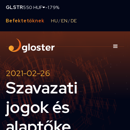
GLSTR
550 HUF
-1.79%
Befektetőknek
HU
EN
DE
/
/
2021-02-26
Szavazati
jogok és
alaptőke