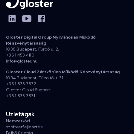
Gloster Digital Group Nyilvánosan Működő
Részvénytársaság
1038 Budapest, Fürdő u. 2.
+36 1 453 4110
info@gloster.hu
Gloster Cloud Zártkörűen Működő Részvénytársaság
1094 Budapest, Tűzoltó u. 31.
+36 1 833 3832
Gloster Cloud Support
+36 1 833 3831
Üzletágak
Nemzetközi
szoftverfejlesztés
Felhő üzletág