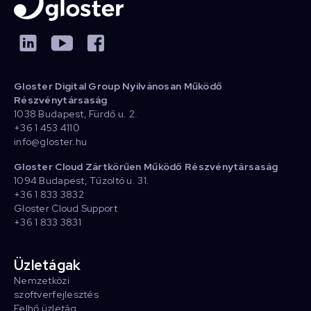
Gloster Digital Group Nyilvánosan Működő
Részvénytársaság
1038 Budapest, Fürdő u. 2.
+36 1 453 4110
info@gloster.hu
Gloster Cloud Zártkörűen Működő Részvénytársaság
1094 Budapest, Tűzoltó u. 31.
+36 1 833 3832
Gloster Cloud Support
+36 1 833 3831
Üzletágak
Nemzetközi
szoftverfejlesztés
Felhő üzletág