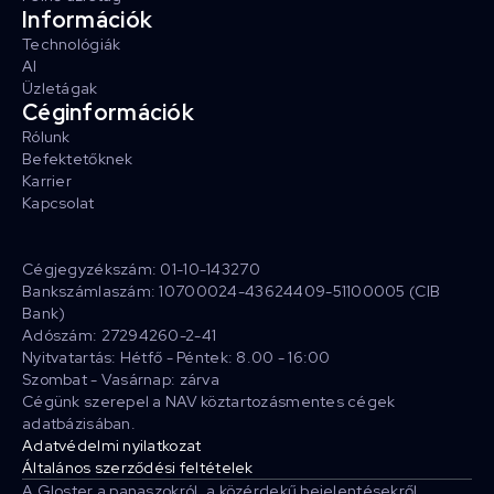
Információk
Technológiák
AI
Üzletágak
Céginformációk
Rólunk
Befektetőknek
Karrier
Kapcsolat
Cégjegyzékszám: 01-10-143270
Bankszámlaszám: 10700024-43624409-51100005 (CIB
Bank)
Adószám: 27294260-2-41
Nyitvatartás: Hétfő - Péntek: 8.00 - 16:00
Szombat - Vasárnap: zárva
Cégünk szerepel a NAV köztartozásmentes cégek
adatbázisában.
Adatvédelmi nyilatkozat
Általános szerződési feltételek
A Gloster a panaszokról, a közérdekű bejelentésekről,