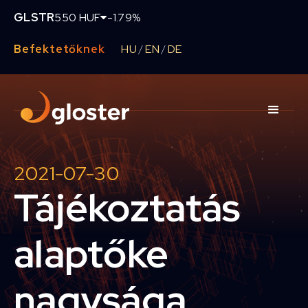
GLSTR
550 HUF
-1.79%
Befektetőknek
HU
EN
DE
/
/
2021-07-30
Tájékoztatás
alaptőke
nagysága,