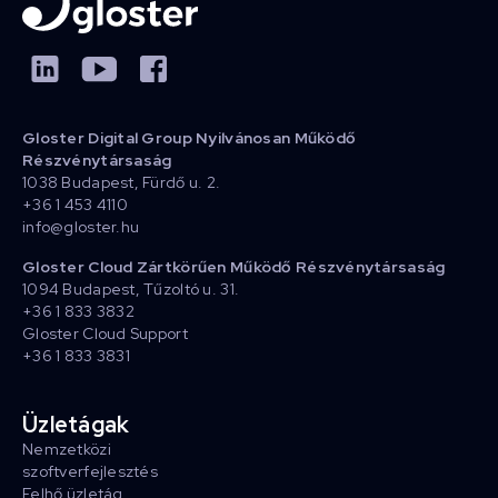
Gloster Digital Group Nyilvánosan Működő
Részvénytársaság
1038 Budapest, Fürdő u. 2.
+36 1 453 4110
info@gloster.hu
Gloster Cloud Zártkörűen Működő Részvénytársaság
1094 Budapest, Tűzoltó u. 31.
+36 1 833 3832
Gloster Cloud Support
+36 1 833 3831
Üzletágak
Nemzetközi
szoftverfejlesztés
Felhő üzletág