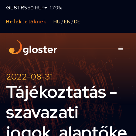
GLSTR
550 HUF
-1.79%
Befektetőknek
HU
EN
DE
/
/
2022-08-31
Tájékoztatás -
szavazati
jogok, alaptőke