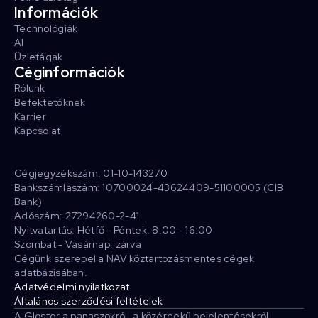
Információk
Technológiák
AI
Üzletágak
Céginformációk
Rólunk
Befektetőknek
Karrier
Kapcsolat
Cégjegyzékszám: 01-10-143270
Bankszámlaszám: 10700024-43624409-51100005 (CIB
Bank)
Adószám: 27294260-2-41
Nyitvatartás: Hétfő - Péntek: 8.00 - 16:00
Szombat - Vasárnap: zárva
Cégünk szerepel a NAV köztartozásmentes cégek
adatbázisában.
Adatvédelmi nyilatkozat
Általános szerződési feltételek
A Gloster a panaszokról, a közérdekű bejelentésekről,