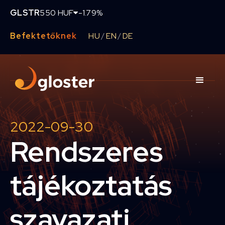
GLSTR
550 HUF
-1.79%
Befektetőknek
HU
EN
DE
/
/
2022-09-30
Rendszeres
tájékoztatás
szavazati