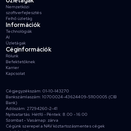
Üzletágak
Nemzetközi
szoftverfejlesztés
Felhő üzletág
Információk
Technológiák
AI
Üzletágak
Céginformációk
Rólunk
Befektetőknek
Karrier
Kapcsolat
Cégjegyzékszám: 01-10-143270
Bankszámlaszám: 10700024-43624409-51100005 (CIB
Bank)
Adószám: 27294260-2-41
Nyitvatartás: Hétfő - Péntek: 8.00 - 16:00
Szombat - Vasárnap: zárva
Cégünk szerepel a NAV köztartozásmentes cégek