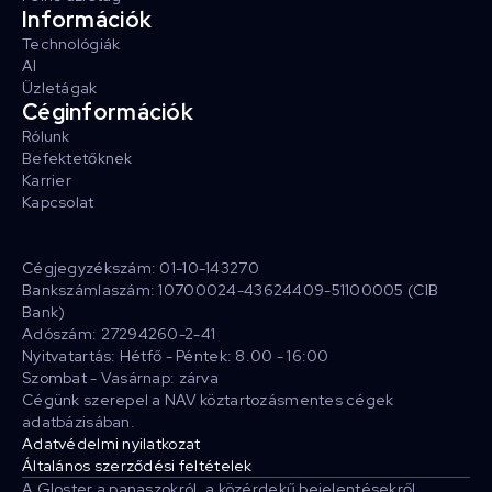
Információk
Technológiák
AI
Üzletágak
Céginformációk
Rólunk
Befektetőknek
Karrier
Kapcsolat
Cégjegyzékszám: 01-10-143270
Bankszámlaszám: 10700024-43624409-51100005 (CIB
Bank)
Adószám: 27294260-2-41
Nyitvatartás: Hétfő - Péntek: 8.00 - 16:00
Szombat - Vasárnap: zárva
Cégünk szerepel a NAV köztartozásmentes cégek
adatbázisában.
Adatvédelmi nyilatkozat
Általános szerződési feltételek
A Gloster a panaszokról, a közérdekű bejelentésekről,