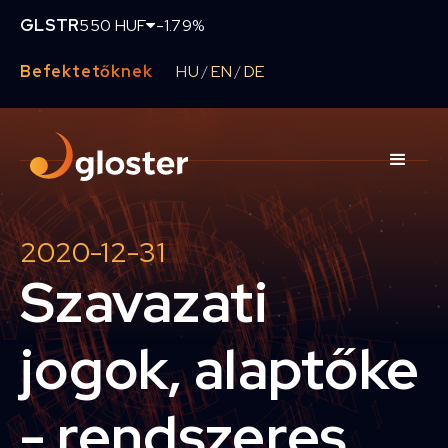
GLSTR
550 HUF
-1.79%
Befektetőknek
HU
EN
DE
/
/
2020-12-31
Szavazati
jogok, alaptőke
- rendszeres