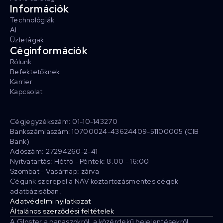
Információk
Technológiák
AI
Üzletágak
Céginformációk
Rólunk
Befektetőknek
Karrier
Kapcsolat
Cégjegyzékszám: 01-10-143270
Bankszámlaszám: 10700024-43624409-51100005 (CIB
Bank)
Adószám: 27294260-2-41
Nyitvatartás: Hétfő - Péntek: 8.00 - 16:00
Szombat - Vasárnap: zárva
Cégünk szerepel a NAV köztartozásmentes cégek
adatbázisában.
Adatvédelmi nyilatkozat
Általános szerződési feltételek
A Gloster a panaszokról, a közérdekű bejelentésekről,