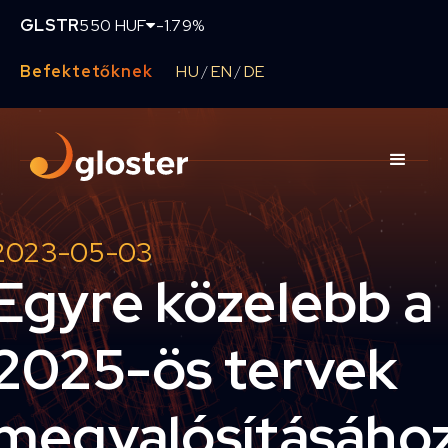
GLSTR
550 HUF
-1.79%
Befektetőknek
HU
EN
DE
/
/
2023-05-03
Egyre közelebb a
2025-ös tervek
megvalósításáho