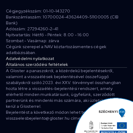
Cégjegyzékszám: 01-10-143270
Bankszámlaszám: 10700024-43624409-51100005 (CIB
Bank)
Adószám: 27294260-2-41
Nyitvatartás: Hétfő - Péntek: 8.00 - 16:00
Szombat - Vasárnap: zárva
Cégünk szerepel a NAV köztartozásmentes cégek
adatbázisában.
Adatvédelmi nyilatkozat
Általános szerződési feltételek
A Gloster a panaszokról, a közérdekű bejelentésekről,
valamint a visszaélések bejelentésével összefüggő
szabályokról szóló 2023. évi XXV. törvénnyel összhangban
hozta létre a visszaélés-bejelentési rendszert, amely
elérhető minden munkatársunk, ügyfelünk, szerződött
partnerünk és mindenki más számára, aki üzleti kapcsolatba
kerül a Glosterrel.
Bejelentést a következő módon lehet tenni: E-mailben a
visszaelesbejelento@gloster.hu címen