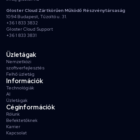
Gloster Cloud Zártkörűen Működő Részvénytársaság
1094 Budapest, Tűzoltó u. 31.
+36 1 833 3832
Gloster Cloud Support
+36 1 833 3831
Üzletágak
Nemzetközi
szoftverfejlesztés
Felhő üzletág
Információk
Technológiák
AI
Üzletágak
Céginformációk
Rólunk
Befektetőknek
Karrier
Kapcsolat