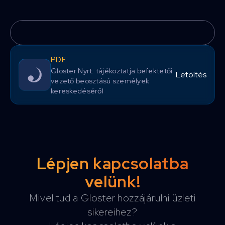
PDF
Gloster Nyrt. tájékoztatja befektetői
Letöltés
vezető beosztású személyek
kereskedéséről
Lépjen kapcsolatba
velünk!
Mivel tud a Gloster hozzájárulni üzleti
sikereihez?