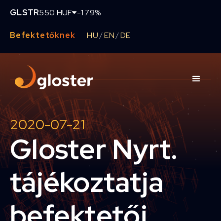
GLSTR
550 HUF
-1.79%
Befektetőknek
HU
EN
DE
/
/
2020-07-21
Gloster Nyrt.
tájékoztatja
befektetői