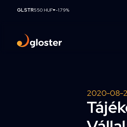
GLSTR
550 HUF
-1.79%
2020-08-
Tájék
Válla