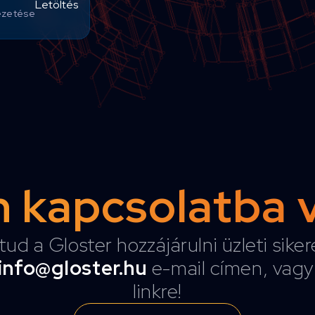
Letöltés
vezetése
 kapcsolatba 
tud a Gloster hozzájárulni üzleti sike
info@gloster.hu
e-mail címen, vagy 
linkre!