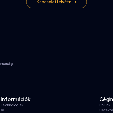
Kapcsolatfelvétel
ársaság
Információk
Cégi
Technológiák
Rólunk
AI
Befekt