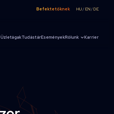
Befektetőknek
HU
EN
DE
/
/
Üzletágak
Tudástár
Események
Rólunk
Karrier
szer