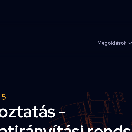
Megoldások
25
oztatás -
latirányítási rend