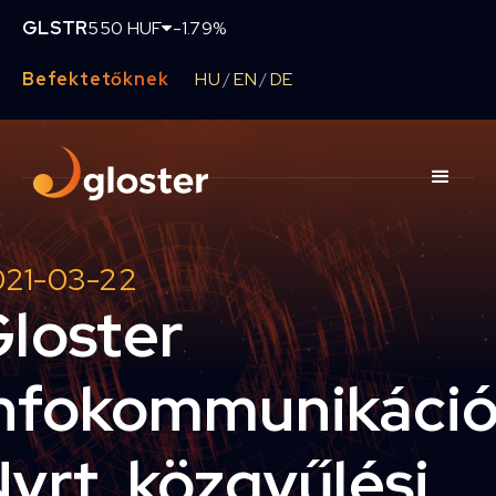
GLSTR
550 HUF
-1.79%
Befektetőknek
HU
EN
DE
/
/
021-03-22
loster
nfokommunikáci
yrt. közgyűlési