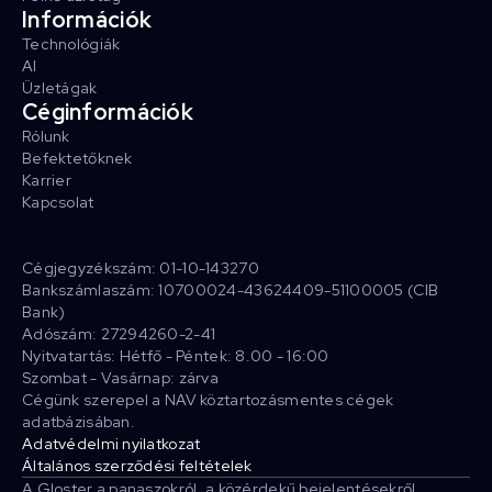
Információk
Technológiák
AI
Üzletágak
Céginformációk
Rólunk
Befektetőknek
Karrier
Kapcsolat
Cégjegyzékszám: 01-10-143270
Bankszámlaszám: 10700024-43624409-51100005 (CIB
Bank)
Adószám: 27294260-2-41
Nyitvatartás: Hétfő - Péntek: 8.00 - 16:00
Szombat - Vasárnap: zárva
Cégünk szerepel a NAV köztartozásmentes cégek
adatbázisában.
Adatvédelmi nyilatkozat
Általános szerződési feltételek
A Gloster a panaszokról, a közérdekű bejelentésekről,