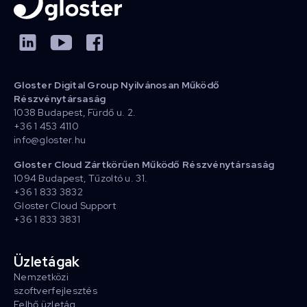
Gloster Digital Group Nyilvánosan Működő
Részvénytársaság
1038 Budapest, Fürdő u. 2.
+36 1 453 4110
info@gloster.hu
Gloster Cloud Zártkörűen Működő Részvénytársaság
1094 Budapest, Tűzoltó u. 31.
+36 1 833 3832
Gloster Cloud Support
+36 1 833 3831
Üzletágak
Nemzetközi
szoftverfejlesztés
Felhő üzletág