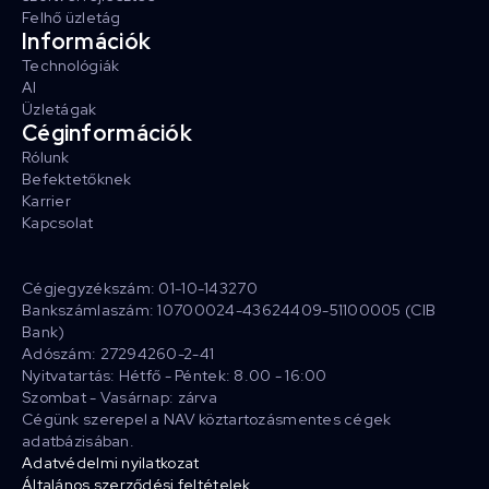
Felhő üzletág
Információk
Technológiák
AI
Üzletágak
Céginformációk
Rólunk
Befektetőknek
Karrier
Kapcsolat
Cégjegyzékszám: 01-10-143270
Bankszámlaszám: 10700024-43624409-51100005 (CIB
Bank)
Adószám: 27294260-2-41
Nyitvatartás: Hétfő - Péntek: 8.00 - 16:00
Szombat - Vasárnap: zárva
Cégünk szerepel a NAV köztartozásmentes cégek
adatbázisában.
Adatvédelmi nyilatkozat
Általános szerződési feltételek