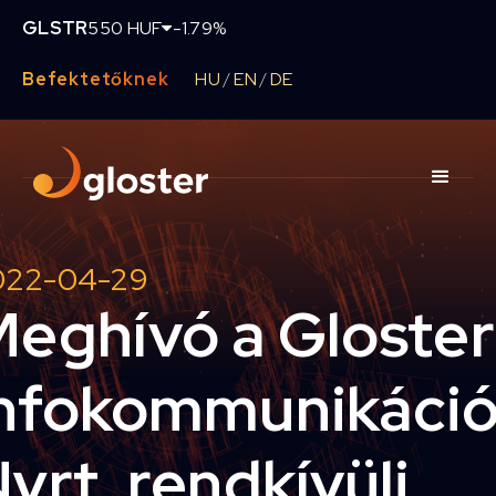
GLSTR
550 HUF
-1.79%
Befektetőknek
HU
EN
DE
/
/
022-04-29
eghívó a Gloster
nfokommunikáci
yrt. rendkívüli