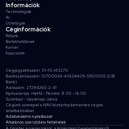
Információk
Technológiák
AI
Üzletágak
Céginformációk
Rólunk
Befektetőknek
Karrier
Kapcsolat
Cégjegyzékszám: 01-10-143270
Bankszámlaszám: 10700024-43624409-51100005 (CIB
Bank)
Adószám: 27294260-2-41
Nyitvatartás: Hétfő - Péntek: 8.00 - 16:00
Szombat - Vasárnap: zárva
Cégünk szerepel a NAV köztartozásmentes cégek
adatbázisában.
Adatvédelmi nyilatkozat
Általános szerződési feltételek
A Gloster a panaszokról, a közérdekű bejelentésekről,