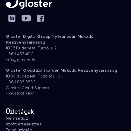
Gloster Digital Group Nyilvánosan Működő
Részvénytársaság
1038 Budapest, Fürdő u. 2.
+36 1 453 4110
info@gloster.hu
Gloster Cloud Zártkörűen Működő Részvénytársaság
1094 Budapest, Tűzoltó u. 31.
+36 1 833 3832
Gloster Cloud Support
+36 1 833 3831
Üzletágak
Nemzetközi
szoftverfejlesztés
Felhő üzletág