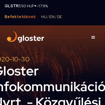
GLSTR
550 HUF
-1.79%
Befektetőknek
HU
EN
DE
/
/
020-10-30
loster
nfokommunikáci
yrt. - Közgyűlési