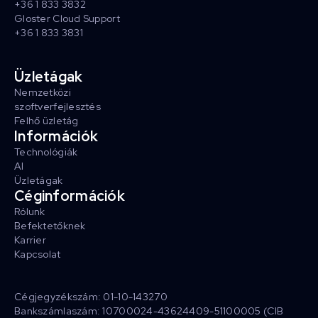
+36 1 833 3832
Gloster Cloud Support
+36 1 833 3831
Üzletágak
Nemzetközi
szoftverfejlesztés
Felhő üzletág
Információk
Technológiák
AI
Üzletágak
Céginformációk
Rólunk
Befektetőknek
Karrier
Kapcsolat
Cégjegyzékszám: 01-10-143270
Bankszámlaszám: 10700024-43624409-51100005 (CIB