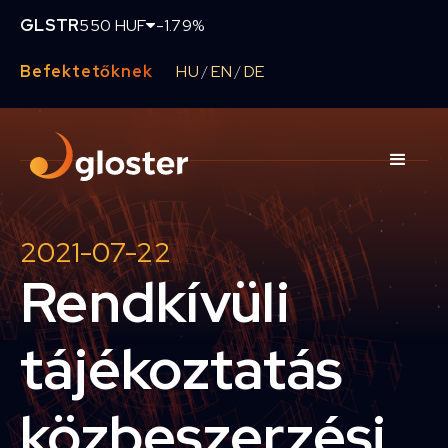
GLSTR
550 HUF
-1.79%
Befektetőknek
HU
EN
DE
/
/
2021-07-22
Rendkívüli
tájékoztatás
közbeszerzési