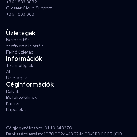
+36 1 833 3832
Gloster Cloud Support
+36 1 833 3831
Üzletágak
Nemzetközi
szoftverfejlesztés
Felhő üzletág
Információk
Technológiák
AI
Üzletágak
Céginformációk
Rólunk
Befektetőknek
Karrier
Kapcsolat
Cégjegyzékszám: 01-10-143270
Bankszámlaszám: 10700024-43624409-51100005 (CIB