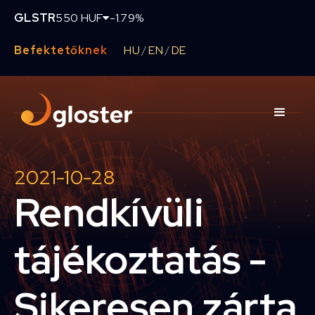
GLSTR
550 HUF
-1.79%
Befektetőknek
HU
EN
DE
/
/
2021-10-28
Rendkívüli
tájékoztatás -
Sikeresen zárta