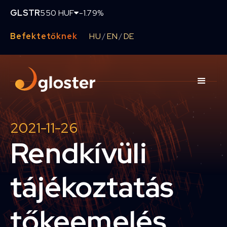
GLSTR
550 HUF
-1.79%
Befektetőknek
HU
EN
DE
/
/
2021-11-26
Rendkívüli
tájékoztatás
tőkeemelés