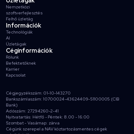
Üzletágak
Nemzetközi
szoftverfejlesztés
Felhő üzletág
Információk
Technológiák
AI
Üzletágak
Céginformációk
Rólunk
Befektetőknek
Karrier
Kapcsolat
Cégjegyzékszám: 01-10-143270
Bankszámlaszám: 10700024-43624409-51100005 (CIB
Bank)
Adószám: 27294260-2-41
Nyitvatartás: Hétfő - Péntek: 8.00 - 16:00
Szombat - Vasárnap: zárva
Cégünk szerepel a NAV köztartozásmentes cégek