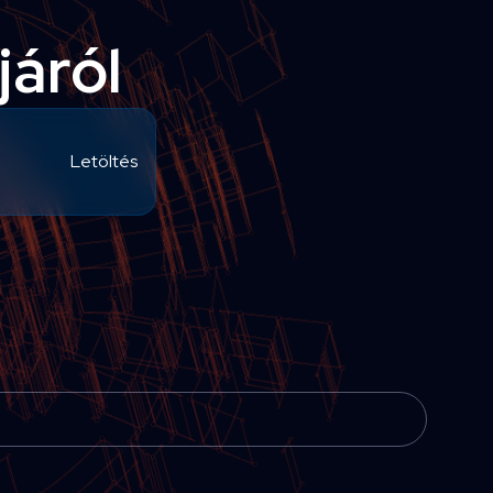
járól
Letöltés