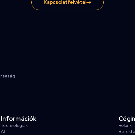
Kapcsolatfelvétel
ársaság
Információk
Cégi
Technológiák
Rólunk
AI
Befekt