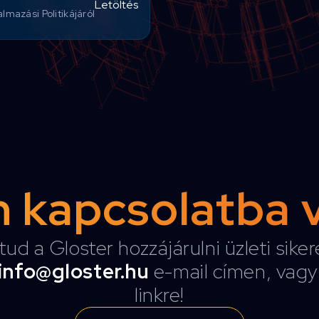
Letöltés
mazási Politikájáról
 kapcsolatba 
tud a Gloster hozzájárulni üzleti sike
info@gloster.hu
e-mail címen, vagy 
linkre!