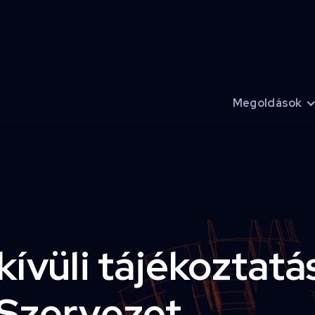
Megoldások
3
ívüli tájékoztatá
Szervezet