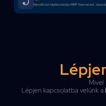
Rendkívüli tájékoztatás MRP Szervezet Javadal
Lépjen
Mivel 
Lépjen kapcsolatba velünk a