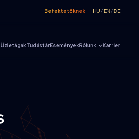
Befektetőknek
HU
EN
DE
/
/
Üzletágak
Tudástár
Események
Rólunk
Karrier
s