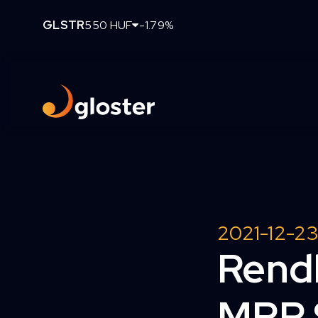
GLSTR
550 HUF
-1.79%
2021-12-2
Rendk
MRP 