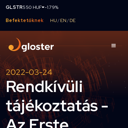
GLSTR
550 HUF
-1.79%
Befektetőknek
HU
EN
DE
/
/
2022-03-24
Rendkívüli
tájékoztatás -
Az Erste