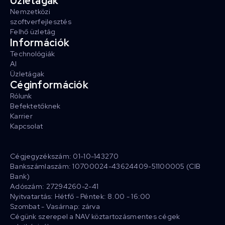
Üzletágak
Nemzetközi
szoftverfejlesztés
Felhő üzletág
Információk
Technológiák
AI
Üzletágak
Céginformációk
Rólunk
Befektetőknek
Karrier
Kapcsolat
Cégjegyzékszám: 01-10-143270
Bankszámlaszám: 10700024-43624409-51100005 (CIB
Bank)
Adószám: 27294260-2-41
Nyitvatartás: Hétfő - Péntek: 8.00 - 16:00
Szombat - Vasárnap: zárva
Cégünk szerepel a NAV köztartozásmentes cégek