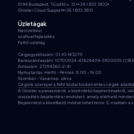
1094 Budapest, Tűzoltó u. 31.
+36 1 833 3832
Gloster Cloud Support
+36 1 833 3831
Üzletágak
Nemzetközi
szoftverfejlesztés
Felhő üzletág
Cégjegyzékszám: 01-10-143270
Bankszámlaszám: 10700024-43624409-51100005 (CIB 
Adószám: 27294260-2-41
Nyitvatartás: Hétfő - Péntek: 8.00 - 16:00
Szombat - Vasárnap: zárva
Cégünk szerepel a NAV köztartozásmentes cégek adatbá
A Gloster a panaszokról, a közérdekű bejelentésekről, va
visszaélés-bejelentési rendszert, amely elérhető minden 
Bejelentést a következő módon lehet tenni: E-mailben a 