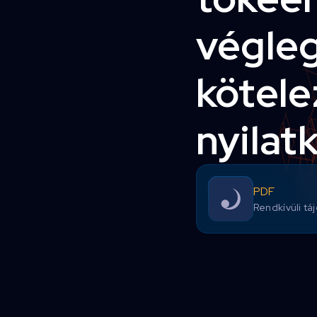
végle
kötele
nyilat
PDF
Rendkívüli tá