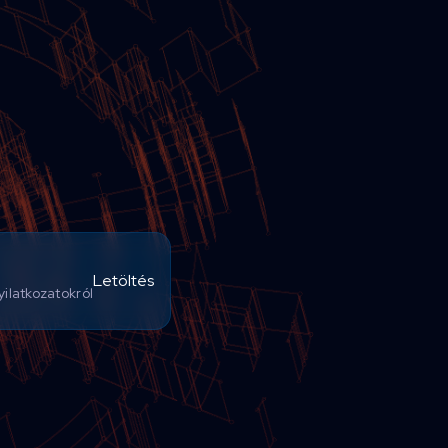
Letöltés
ilatkozatokról