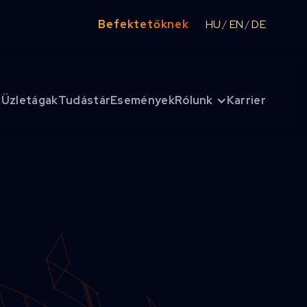
Befektetőknek
HU
EN
DE
/
/
Üzletágak
Tudástár
Események
Rólunk
Karrier