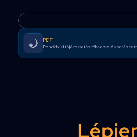
PDF
Rendkívüli tájékoztatás tőkeemelés során tett
Lépjen