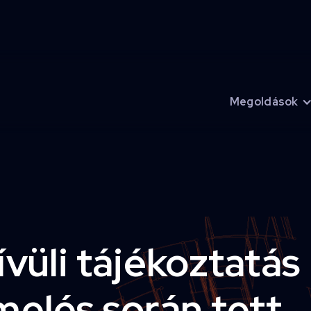
Megoldások
vüli tájékoztatás
elés során tett