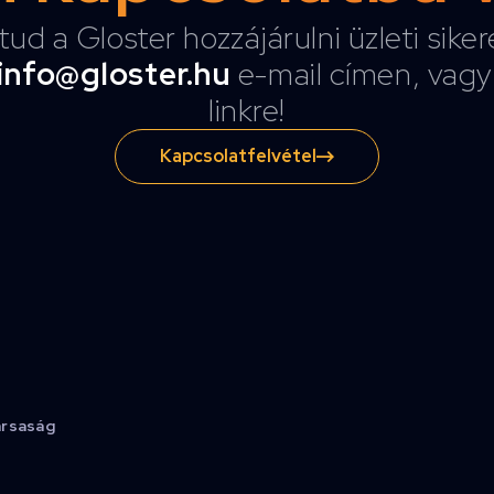
tud a Gloster hozzájárulni üzleti sike
info@gloster.hu
e-mail címen, vagy 
linkre!
Kapcsolatfelvétel
ársaság