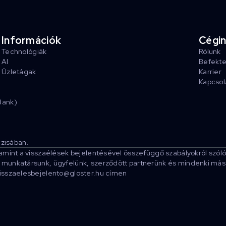
Információk
Cégi
Technológiák
Rólunk
AI
Befekt
Üzletágak
Karrier
Kapcsol
Bank)
zisában.
lamint a visszaélések bejelentésével összefüggő szabályokról szóló
munkatársunk, ügyfelünk, szerződött partnerünk és mindenki más sz
visszaelesbejelento@gloster.hu címen