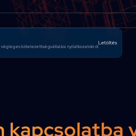
Letöltés
 végleges kötelezettségvállalási nyilatkozatokról
 kapcsolatba 