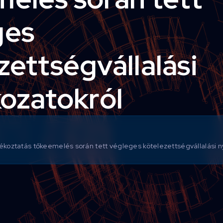
ges
zettségvállalási
kozatokról
jékoztatás tőkeemelés során tett végleges kötelezettségvállalási ny