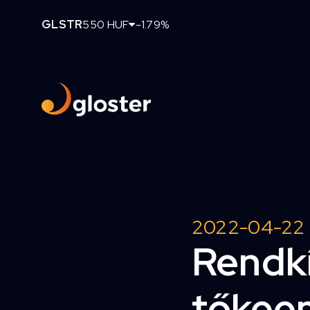
GLSTR
550 HUF
-1.79%
2022-04-22
Rendkí
tőkeem