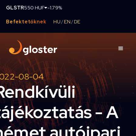
GLSTR
550 HUF
-1.79%
Befektetőknek
HU
EN
DE
/
/
022-08-04
Rendkívüli
tájékoztatás - A
német autóipari