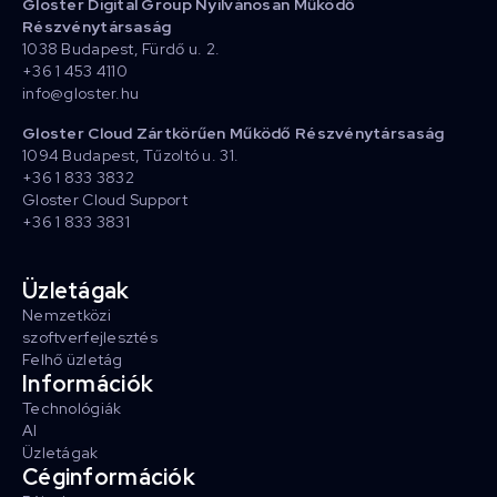
Gloster Digital Group Nyilvánosan Működő
Részvénytársaság
1038 Budapest, Fürdő u. 2.
+36 1 453 4110
info@gloster.hu
Gloster Cloud Zártkörűen Működő Részvénytársaság
1094 Budapest, Tűzoltó u. 31.
+36 1 833 3832
Gloster Cloud Support
+36 1 833 3831
Üzletágak
Nemzetközi
szoftverfejlesztés
Felhő üzletág
Információk
Technológiák
AI
Üzletágak
Céginformációk