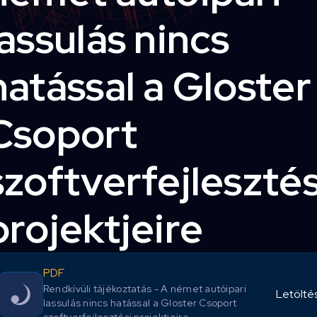
lassulás nincs
hatással a Gloster
Csoport
szoftverfejlesztés
projektjeire
PDF
Rendkívüli tájékoztatás - A német autóipari
Letölté
lassulás nincs hatással a Gloster Csoport