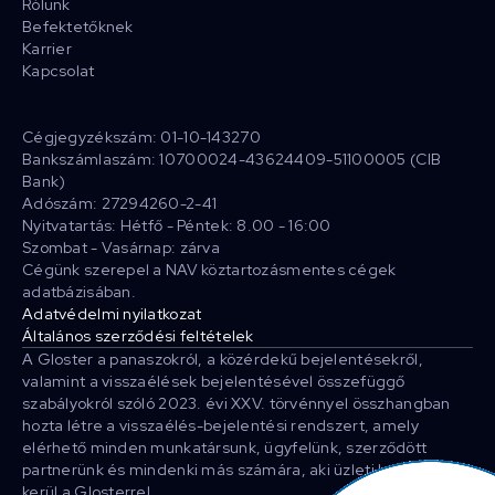
Rólunk
Befektetőknek
Karrier
Kapcsolat
Cégjegyzékszám: 01-10-143270
Bankszámlaszám: 10700024-43624409-51100005 (CIB
Bank)
Adószám: 27294260-2-41
Nyitvatartás: Hétfő - Péntek: 8.00 - 16:00
Szombat - Vasárnap: zárva
Cégünk szerepel a NAV köztartozásmentes cégek
adatbázisában.
Adatvédelmi nyilatkozat
Általános szerződési feltételek
A Gloster a panaszokról, a közérdekű bejelentésekről,
valamint a visszaélések bejelentésével összefüggő
szabályokról szóló 2023. évi XXV. törvénnyel összhangban
hozta létre a visszaélés-bejelentési rendszert, amely
elérhető minden munkatársunk, ügyfelünk, szerződött
partnerünk és mindenki más számára, aki üzleti kapcsolatba
kerül a Glosterrel.