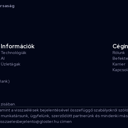
ársaság
Információk
Cégi
Technológiák
Rólunk
AI
Befekt
Üzletágak
Karrier
Kapcsol
Bank)
zisában.
lamint a visszaélések bejelentésével összefüggő szabályokról szóló
munkatársunk, ügyfelünk, szerződött partnerünk és mindenki más sz
visszaelesbejelento@gloster.hu címen