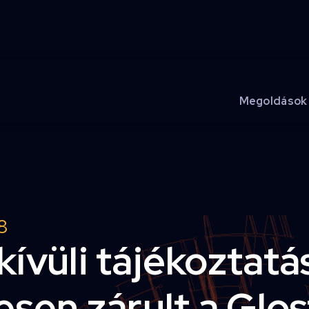
Megoldások
8
ívüli tájékoztatás
esen zárult a Glos