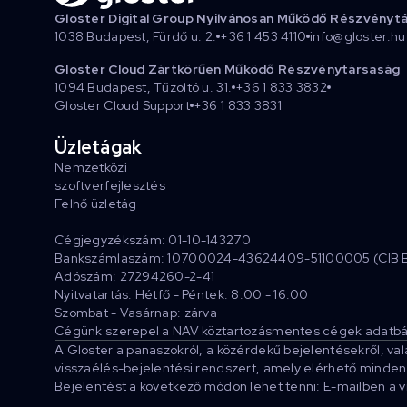
Gloster Digital Group Nyilvánosan Működő Részvényt
1038 Budapest, Fürdő u. 2.
+36 1 453 4110
info@gloster.hu
Gloster Cloud Zártkörűen Működő Részvénytársaság
1094 Budapest, Tűzoltó u. 31.
+36 1 833 3832
Gloster Cloud Support
+36 1 833 3831
Üzletágak
Nemzetközi
szoftverfejlesztés
Felhő üzletág
Cégjegyzékszám: 01-10-143270
Bankszámlaszám: 10700024-43624409-51100005 (CIB 
Adószám: 27294260-2-41
Nyitvatartás: Hétfő - Péntek: 8.00 - 16:00
Szombat - Vasárnap: zárva
Cégünk szerepel a NAV köztartozásmentes cégek adatbá
A Gloster a panaszokról, a közérdekű bejelentésekről, va
visszaélés-bejelentési rendszert, amely elérhető minden 
Bejelentést a következő módon lehet tenni: E-mailben a 