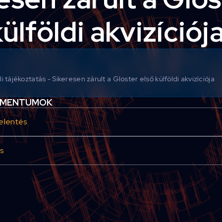
külföldi akvizíciój
i tájékoztatás - Sikeresen zárult a Gloster első külföldi akvizíciója
UMENTUMOK
jelentés
és