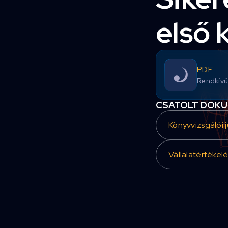
első 
PDF
Rendkívül
CSATOLT DOK
Könyvvizsgálói 
Vállalatértékel