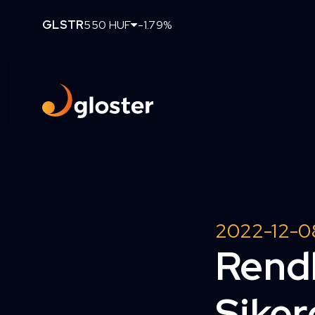
GLSTR
550 HUF
-1.79%
2022-12-0
Rendk
Siker