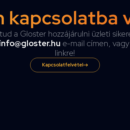
 kapcsolatba 
tud a Gloster hozzájárulni üzleti sike
info@gloster.hu
e-mail címen, vagy 
linkre!
Kapcsolatfelvétel