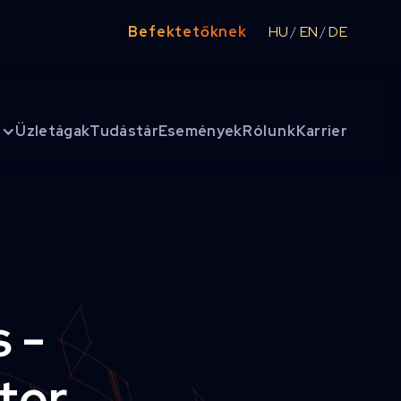
Befektetőknek
HU
EN
DE
/
/
Üzletágak
Tudástár
Események
Rólunk
Karrier
 -
ter