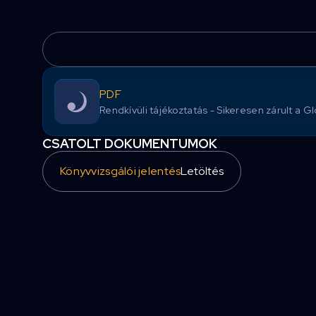
PDF
Rendkívüli tájékoztatás - Sikeresen zárult a Glo
CSATOLT DOKUMENTUMOK
Könyvvizsgálói jelentés
Letöltés