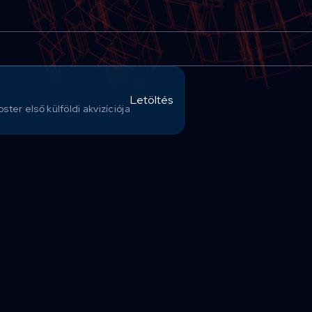
Letöltés
ster első külföldi akvizíciója