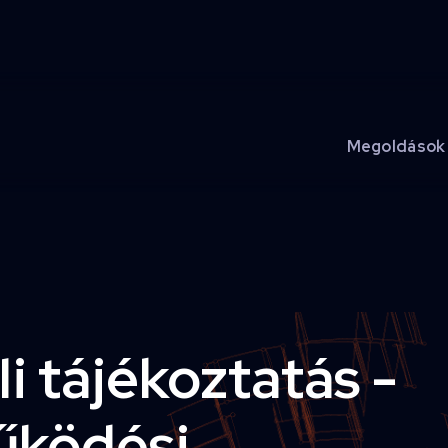
Megoldások
i tájékoztatás -
űködési