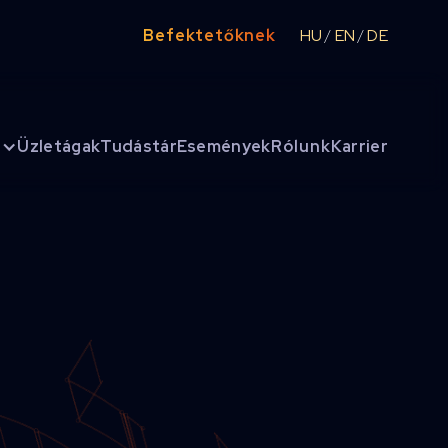
Befektetőknek
HU
EN
DE
/
/
Üzletágak
Tudástár
Események
Rólunk
Karrier