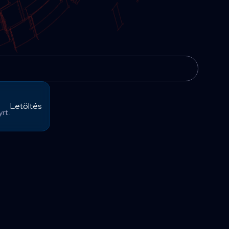
Letöltés
rt.