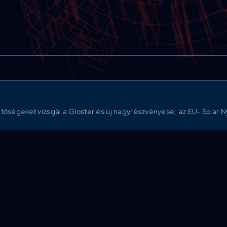
tőségeket vizsgál a Gloster és új nagyrészvényese, az EU- Solar Ny