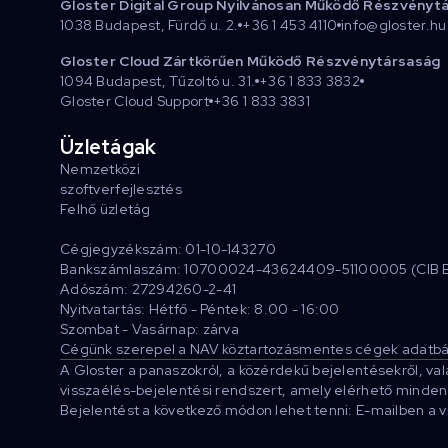
Gloster Digital Group Nyilvánosan Működő Részvényt
1038 Budapest, Fürdő u. 2.
+36 1 453 4110
info@gloster.hu
Gloster Cloud Zártkörűen Működő Részvénytársaság
1094 Budapest, Tűzoltó u. 31.
+36 1 833 3832
Gloster Cloud Support
+36 1 833 3831
Üzletágak
Nemzetközi
szoftverfejlesztés
Felhő üzletág
Cégjegyzékszám: 01-10-143270
Bankszámlaszám: 10700024-43624409-51100005 (CIB 
Adószám: 27294260-2-41
Nyitvatartás: Hétfő - Péntek: 8.00 - 16:00
Szombat - Vasárnap: zárva
Cégünk szerepel a NAV köztartozásmentes cégek adatbá
A Gloster a panaszokról, a közérdekű bejelentésekről, va
visszaélés-bejelentési rendszert, amely elérhető minden 
Bejelentést a következő módon lehet tenni: E-mailben a 