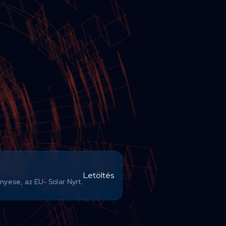
Letöltés
nyese, az EU- Solar Nyrt.