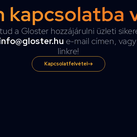
 kapcsolatba 
tud a Gloster hozzájárulni üzleti sike
info@gloster.hu
e-mail címen, vagy 
linkre!
Kapcsolatfelvétel