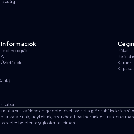
ársaság
Információk
Cégi
Technológiák
Rólunk
AI
Befekt
Üzletágak
Karrier
Kapcsol
Bank)
zisában.
lamint a visszaélések bejelentésével összefüggő szabályokról szóló
munkatársunk, ügyfelünk, szerződött partnerünk és mindenki más sz
visszaelesbejelento@gloster.hu címen