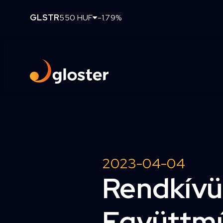
GLSTR
550 HUF
-1.79%
2023-04-04
Rendkívül
Együttm