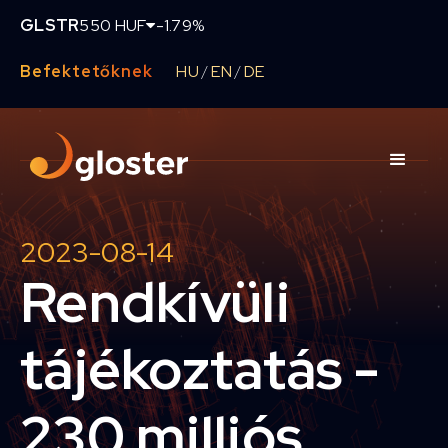
GLSTR
550 HUF
-1.79%
Befektetőknek
HU
EN
DE
/
/
2023-08-14
Rendkívüli
tájékoztatás -
230 milliós