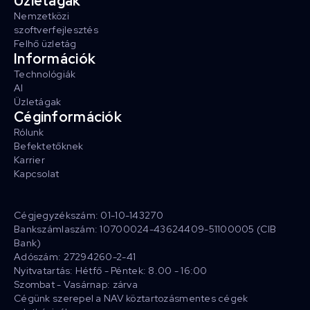
Üzletágak
Nemzetközi
szoftverfejlesztés
Felhő üzletág
Információk
Technológiák
AI
Üzletágak
Céginformációk
Rólunk
Befektetőknek
Karrier
Kapcsolat
Cégjegyzékszám: 01-10-143270
Bankszámlaszám: 10700024-43624409-51100005 (CIB
Bank)
Adószám: 27294260-2-41
Nyitvatartás: Hétfő - Péntek: 8.00 - 16:00
Szombat - Vasárnap: zárva
Cégünk szerepel a NAV köztartozásmentes cégek