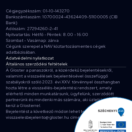
Cégjegyzékszám: 01-10-143270
Bankszámlaszám: 10700024-43624409-51100005 (CIB
Bank)
Adószám: 27294260-2-41
Nyitvatartás: Hétfő - Péntek: 8.00 - 16:00
Szombat - Vasárnap: zárva
Cégünk szerepel a NAV köztartozásmentes cégek
adatbázisában.
Adatvédelmi nyilatkozat
Általános szerződési feltételek
A Gloster a panaszokról, a közérdekű bejelentésekről,
valamint a visszaélések bejelentésével összefüggő
szabályokról szóló 2023. évi XXV. törvénnyel összhangban
hozta létre a visszaélés-bejelentési rendszert, amely
elérhető minden munkatársunk, ügyfelünk, szerződött
partnerünk és mindenki más számára, aki üzleti kapcsolatba
kerül a Glosterrel.
Bejelentést a következő módon lehet tenni: E-mailben a
visszaelesbejelento@gloster.hu címen