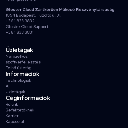
Gloster Cloud Zártkörűen Működő Részvénytársaság
1094 Budapest, Tűzoltó u. 31.
+36 1 833 3832
Gloster Cloud Support
+36 1 833 3831
Üzletágak
Nemzetközi
szoftverfejlesztés
Felhő üzletág
Információk
Technológiák
AI
Üzletágak
Céginformációk
Rólunk
Befektetőknek
Karrier
Kapcsolat