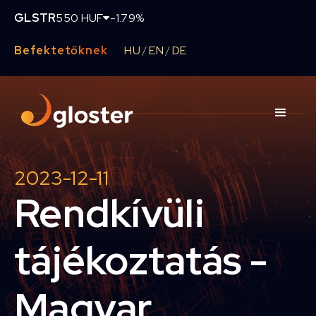
GLSTR
550 HUF
-1.79%
Befektetőknek
HU
EN
DE
/
/
2023-12-11
Rendkívüli
tájékoztatás -
Magyar