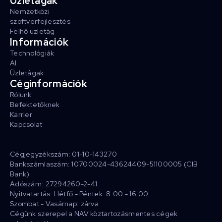
Üzletágak
Nemzetközi
szoftverfejlesztés
Felhő üzletág
Információk
Technológiák
AI
Üzletágak
Céginformációk
Rólunk
Befektetőknek
Karrier
Kapcsolat
Cégjegyzékszám: 01-10-143270
Bankszámlaszám: 10700024-43624409-51100005 (CIB
Bank)
Adószám: 27294260-2-41
Nyitvatartás: Hétfő - Péntek: 8.00 - 16:00
Szombat - Vasárnap: zárva
Cégünk szerepel a NAV köztartozásmentes cégek