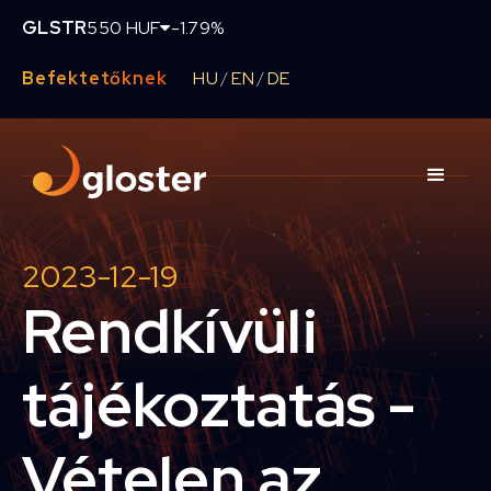
GLSTR
550 HUF
-1.79%
Befektetőknek
HU
EN
DE
/
/
2023-12-19
Rendkívüli
tájékoztatás -
Vételen az