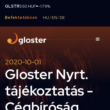
GLSTR
550 HUF
-1.79%
Befektetőknek
HU
EN
DE
/
/
2020-10-01
Gloster Nyrt.
tájékoztatás -
Cégbíróság