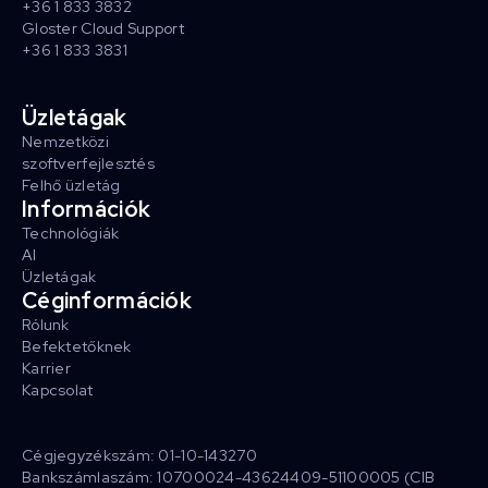
+36 1 833 3832
Gloster Cloud Support
+36 1 833 3831
Üzletágak
Nemzetközi
szoftverfejlesztés
Felhő üzletág
Információk
Technológiák
AI
Üzletágak
Céginformációk
Rólunk
Befektetőknek
Karrier
Kapcsolat
Cégjegyzékszám: 01-10-143270
Bankszámlaszám: 10700024-43624409-51100005 (CIB