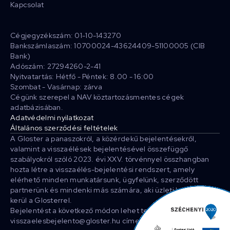
Kapcsolat
Cégjegyzékszám: 01-10-143270
Bankszámlaszám: 10700024-43624409-51100005 (CIB
Bank)
Adószám: 27294260-2-41
Nyitvatartás: Hétfő - Péntek: 8.00 - 16:00
Szombat - Vasárnap: zárva
Cégünk szerepel a NAV köztartozásmentes cégek
adatbázisában.
Adatvédelmi nyilatkozat
Általános szerződési feltételek
A Gloster a panaszokról, a közérdekű bejelentésekről,
valamint a visszaélések bejelentésével összefüggő
szabályokról szóló 2023. évi XXV. törvénnyel összhangban
hozta létre a visszaélés-bejelentési rendszert, amely
elérhető minden munkatársunk, ügyfelünk, szerződött
partnerünk és mindenki más számára, aki üzleti kapcsolatba
kerül a Glosterrel.
Bejelentést a következő módon lehet tenni: E-mailben a
visszaelesbejelento@gloster.hu címen