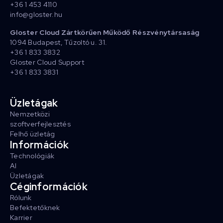
+36 1 453 4110
info@gloster.hu
Gloster Cloud Zártkörűen Működő Részvénytársaság
1094 Budapest, Tűzoltó u. 31.
+36 1 833 3832
Gloster Cloud Support
+36 1 833 3831
Üzletágak
Nemzetközi
szoftverfejlesztés
Felhő üzletág
Információk
Technológiák
AI
Üzletágak
Céginformációk
Rólunk
Befektetőknek
Karrier