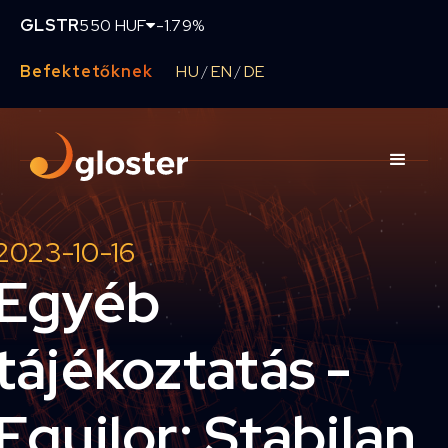
GLSTR
550 HUF
-1.79%
Befektetőknek
HU
EN
DE
/
/
2023-10-16
Egyéb
tájékoztatás -
Equilor: Stabilan