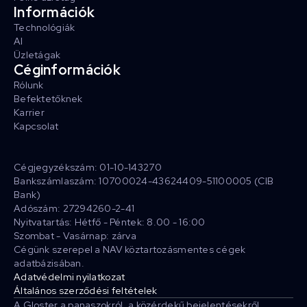
Információk
Technológiák
AI
Üzletágak
Céginformációk
Rólunk
Befektetőknek
Karrier
Kapcsolat
Cégjegyzékszám: 01-10-143270
Bankszámlaszám: 10700024-43624409-51100005 (CIB
Bank)
Adószám: 27294260-2-41
Nyitvatartás: Hétfő - Péntek: 8.00 - 16:00
Szombat - Vasárnap: zárva
Cégünk szerepel a NAV köztartozásmentes cégek
adatbázisában.
Adatvédelmi nyilatkozat
Általános szerződési feltételek
A Gloster a panaszokról, a közérdekű bejelentésekről,