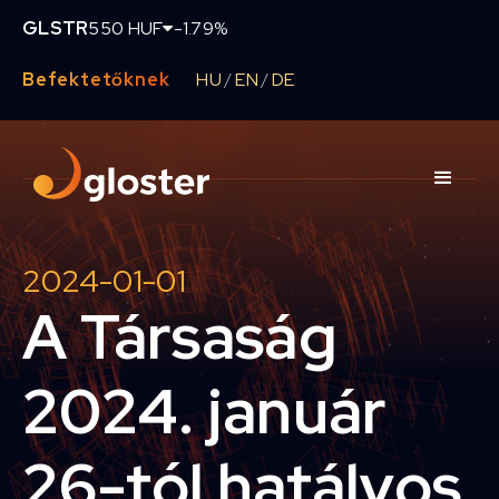
GLSTR
550 HUF
-1.79%
Befektetőknek
HU
EN
DE
/
/
2024-01-01
A Társaság
2024. január
26-tól hatályos